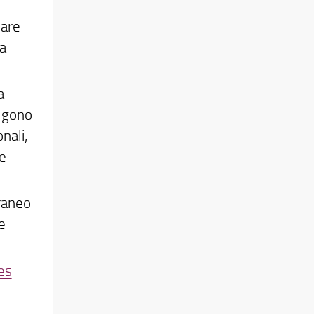
pare
a
a
lgono
nali,
e
oraneo
e
es