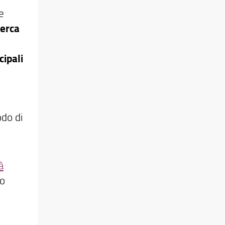
e
cerca
cipali
odo di
à
no