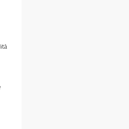
ità
e