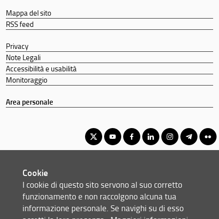
Mappa del sito
RSS feed
Privacy
Note Legali
Accessibilità e usabilità
Monitoraggio
Area personale
Corso di Laurea Magistrale in Politica Istituzioni e Mercato
Cookie
© Copyright 2012-2026 Università degli Studi di Firenze UNIFI
I cookie di questo sito servono al suo corretto
P.IVA/Cod.Fis 01279680480
funzionamento e non raccolgono alcuna tua
informazione personale. Se navighi su di esso
Scuola di Scienze Politiche 'Cesare Alfieri' - Via delle Pandette, 32 -