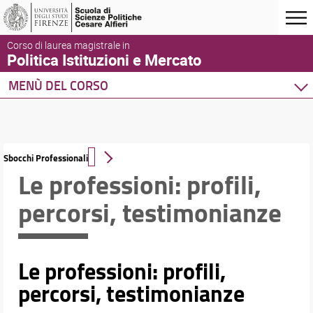
Corso di laurea magistrale in
Politica Istituzioni e Mercato
MENÙ DEL CORSO
Home
Corso di studio
Presentazione del corso
Sbocchi Professionali
Per iscriversi
Le professioni: profili,
Organizzazione e contatti
percorsi, testimonianze
Sedi e strutture
Qualità del Corso di Studio
Regolamenti e verbali del Consiglio
Partnership
Le professioni: profili,
Opinioni degli studenti
percorsi, testimonianze
Segnalazioni e Reclami