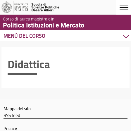
Corso di laurea magistrale in
Politica Istituzioni e Mercato
MENÙ DEL CORSO
Home
Corso di studio
Didattica
Didattica
Opportunità e supporto
Mappa del sito
RSS feed
Privacy