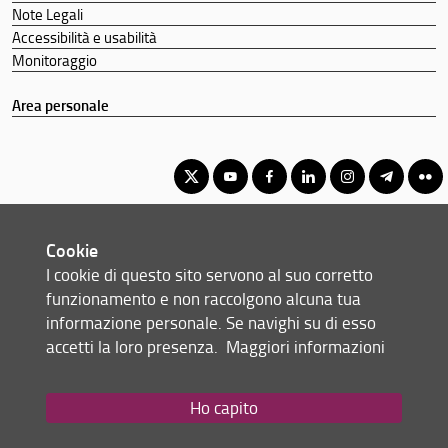
Note Legali
Accessibilità e usabilità
Monitoraggio
Area personale
Corso di Laurea Magistrale in Politica Istituzioni e Mercato
Cookie
© Copyright 2012-2026 Università degli Studi di Firenze UNIFI
I cookie di questo sito servono al suo corretto
P.IVA/Cod.Fis 01279680480
funzionamento e non raccolgono alcuna tua
informazione personale. Se navighi su di esso
Scuola di Scienze Politiche 'Cesare Alfieri' - Via delle Pandette, 32 -
accetti la loro presenza.
Maggiori informazioni
50127 Firenze (FI)
Tel: +39 055 2759076
Email:
scuola(AT)sc-politiche.unifi.it
Ho capito
Redazione Web